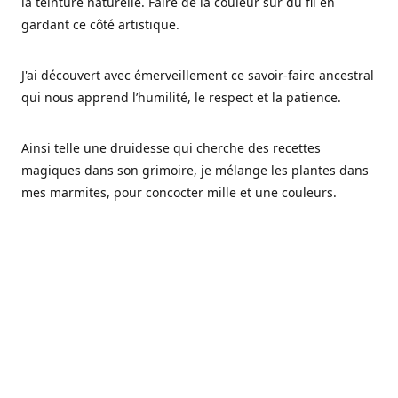
la teinture naturelle. Faire de la couleur sur du fil en
gardant ce côté artistique.
J'ai découvert avec émerveillement ce savoir-faire ancestral
qui nous apprend l’humilité, le respect et la patience.
Ainsi telle une druidesse qui cherche des recettes
magiques dans son grimoire, je mélange les plantes dans
mes marmites, pour concocter mille et une couleurs.
Les végétaux ont tellement à nous offrir et beaucoup à
nous réapprendre.
Pourquoi Fréa Laine,
Ce nom n'as pas été choisi par hasard: Fréa est l'un des
noms de la déesse de la mythologie nordique connue sous