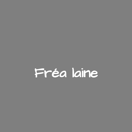
Fré
a laine