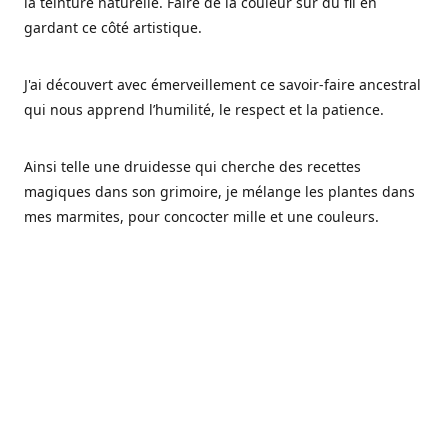
la teinture naturelle. Faire de la couleur sur du fil en
gardant ce côté artistique.
J'ai découvert avec émerveillement ce savoir-faire ancestral
qui nous apprend l’humilité, le respect et la patience.
Ainsi telle une druidesse qui cherche des recettes
magiques dans son grimoire, je mélange les plantes dans
mes marmites, pour concocter mille et une couleurs.
Les végétaux ont tellement à nous offrir et beaucoup à
nous réapprendre.
Pourquoi Fréa Laine,
Ce nom n'as pas été choisi par hasard: Fréa est l'un des
noms de la déesse de la mythologie nordique connue sous