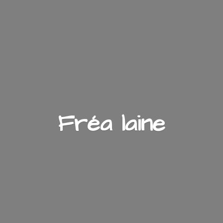
Fré
a laine