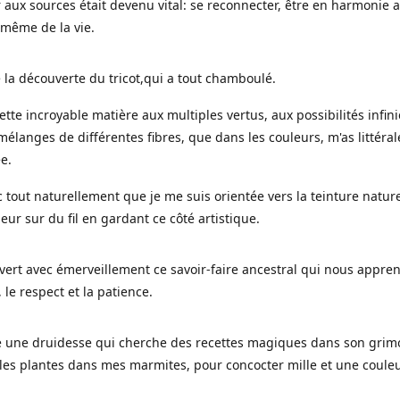
 aux sources était devenu vital: se reconnecter, être en harmonie 
 même de la vie.
 la découverte du tricot,qui a tout chamboulé.
cette incroyable matière aux multiples vertus, aux possibilités infini
mélanges de différentes fibres, que dans les couleurs, m'as littéra
ée.
c tout naturellement que je me suis orientée vers la teinture nature
leur sur du fil en gardant ce côté artistique.
uvert avec émerveillement ce savoir-faire ancestral qui nous appre
, le respect et la patience.
le une druidesse qui cherche des recettes magiques dans son grimo
es plantes dans mes marmites, pour concocter mille et une coule