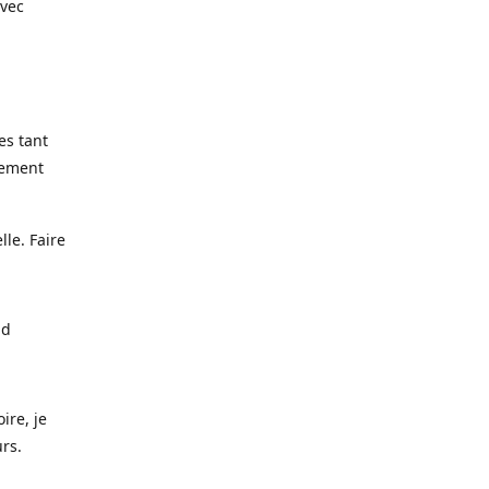
avec
es tant
lement
lle. Faire
nd
ire, je
urs.