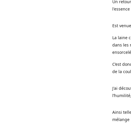
Un retour
l'essence
Est venue
La laine 
dans les 
ensorcel
C’est don
de la cou
J'ai déco
l’humilité
Ainsi tel
mélange l