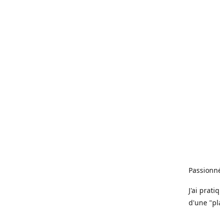
Passionné
J'ai prat
d'une "pl