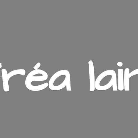
ré
a lai