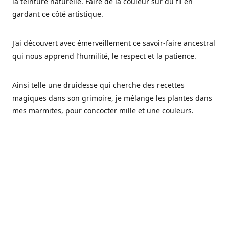
la teinture naturelle. Faire de la couleur sur du fil en
gardant ce côté artistique.
J'ai découvert avec émerveillement ce savoir-faire ancestral
qui nous apprend l’humilité, le respect et la patience.
Ainsi telle une druidesse qui cherche des recettes
magiques dans son grimoire, je mélange les plantes dans
mes marmites, pour concocter mille et une couleurs.
Les végétaux ont tellement à nous offrir et beaucoup à
nous réapprendre.
Pourquoi Fréa Laine,
Ce nom n'as pas été choisi par hasard: Fréa est l'un des
noms de la déesse de la mythologie nordique connue sous