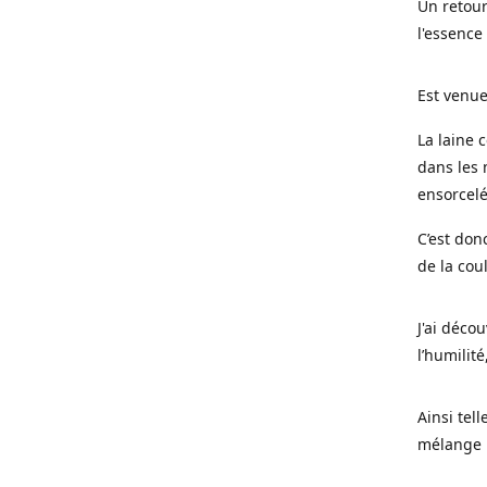
Un retour
l'essence
Est venue
La laine 
dans les 
ensorcel
C’est don
de la cou
J'ai déco
l’humilité
Ainsi tel
mélange l