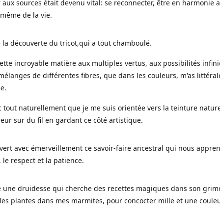
 aux sources était devenu vital: se reconnecter, être en harmonie 
 même de la vie.
 la découverte du tricot,qui a tout chamboulé.
cette incroyable matière aux multiples vertus, aux possibilités infini
mélanges de différentes fibres, que dans les couleurs, m'as littéra
ée.
c tout naturellement que je me suis orientée vers la teinture nature
leur sur du fil en gardant ce côté artistique.
uvert avec émerveillement ce savoir-faire ancestral qui nous appre
, le respect et la patience.
le une druidesse qui cherche des recettes magiques dans son grimo
es plantes dans mes marmites, pour concocter mille et une coule