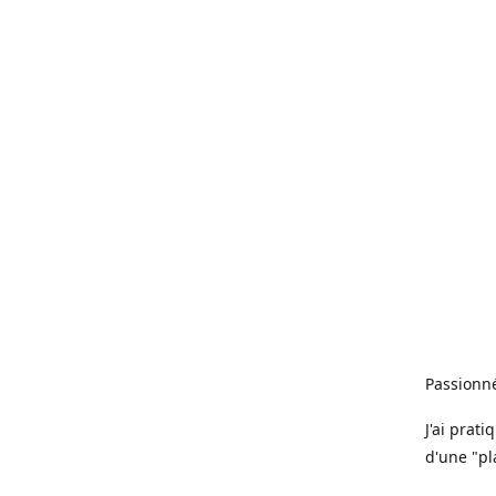
Passionné
J'ai prat
d'une "pl