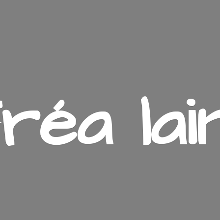
ré
a lai