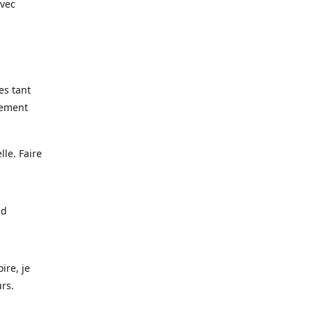
avec
es tant
lement
lle. Faire
nd
ire, je
urs.