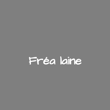
Fré
a laine