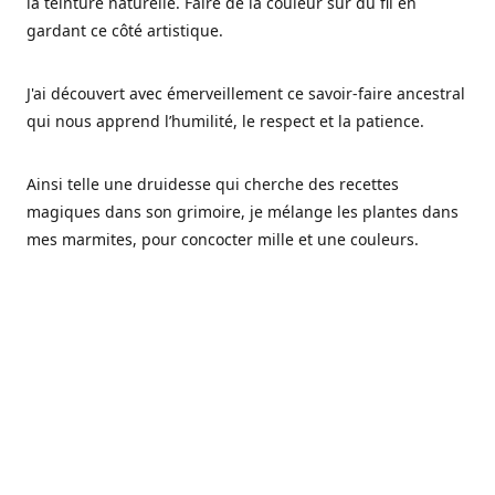
la teinture naturelle. Faire de la couleur sur du fil en
gardant ce côté artistique.
J'ai découvert avec émerveillement ce savoir-faire ancestral
qui nous apprend l’humilité, le respect et la patience.
Ainsi telle une druidesse qui cherche des recettes
magiques dans son grimoire, je mélange les plantes dans
mes marmites, pour concocter mille et une couleurs.
Les végétaux ont tellement à nous offrir et beaucoup à
nous réapprendre.
Pourquoi Fréa Laine,
Ce nom n'as pas été choisi par hasard: Fréa est l'un des
noms de la déesse de la mythologie nordique connue sous