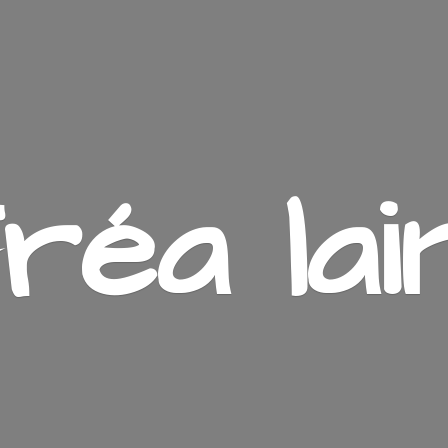
ré
a lai