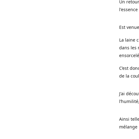
Un retour
l'essence
Est venue
La laine 
dans les 
ensorcel
C’est don
de la cou
J'ai déco
l’humilité
Ainsi tel
mélange l