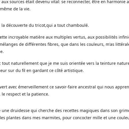
 aux sources était devenu vital: se reconnecter, être en harmonie 
 même de la vie.
 la découverte du tricot,qui a tout chamboulé.
cette incroyable matière aux multiples vertus, aux possibilités infini
mélanges de différentes fibres, que dans les couleurs, m'as littéra
ée.
c tout naturellement que je me suis orientée vers la teinture nature
leur sur du fil en gardant ce côté artistique.
uvert avec émerveillement ce savoir-faire ancestral qui nous appre
, le respect et la patience.
le une druidesse qui cherche des recettes magiques dans son grimo
es plantes dans mes marmites, pour concocter mille et une coule