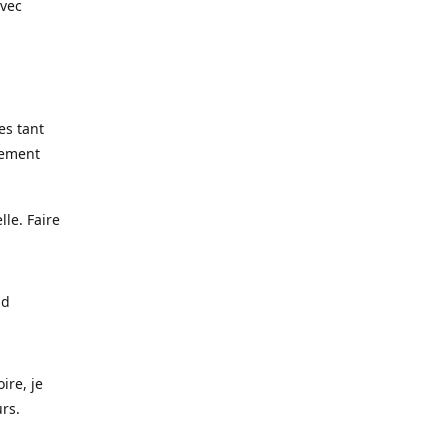
avec
es tant
lement
lle. Faire
nd
ire, je
urs.