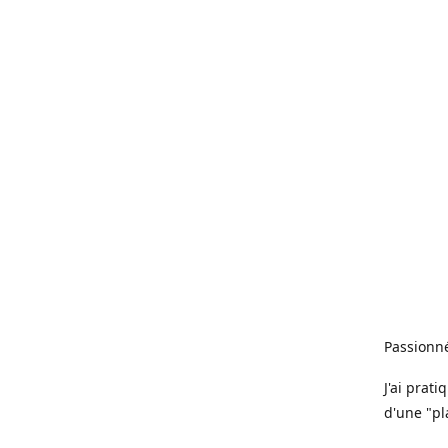
Passionné
J'ai prat
d'une "pl