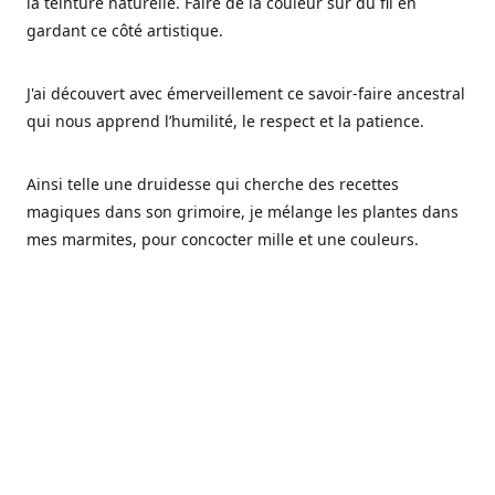
la teinture naturelle. Faire de la couleur sur du fil en
gardant ce côté artistique.
J'ai découvert avec émerveillement ce savoir-faire ancestral
qui nous apprend l’humilité, le respect et la patience.
Ainsi telle une druidesse qui cherche des recettes
magiques dans son grimoire, je mélange les plantes dans
mes marmites, pour concocter mille et une couleurs.
Les végétaux ont tellement à nous offrir et beaucoup à
nous réapprendre.
Pourquoi Fréa Laine,
Ce nom n'as pas été choisi par hasard: Fréa est l'un des
noms de la déesse de la mythologie nordique connue sous