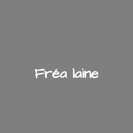
Fré
a laine