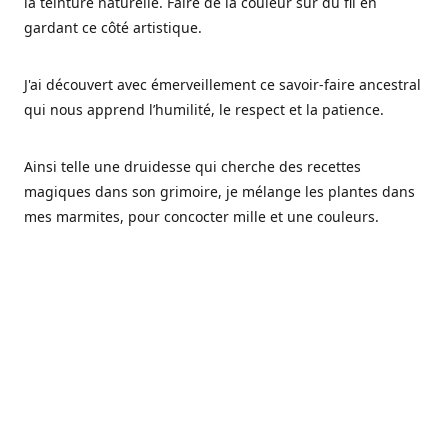
la teinture naturelle. Faire de la couleur sur du fil en
gardant ce côté artistique.
J'ai découvert avec émerveillement ce savoir-faire ancestral
qui nous apprend l’humilité, le respect et la patience.
Ainsi telle une druidesse qui cherche des recettes
magiques dans son grimoire, je mélange les plantes dans
mes marmites, pour concocter mille et une couleurs.
Les végétaux ont tellement à nous offrir et beaucoup à
nous réapprendre.
Pourquoi Fréa Laine,
Ce nom n'as pas été choisi par hasard: Fréa est l'un des
noms de la déesse de la mythologie nordique connue sous