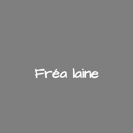
Fré
a laine