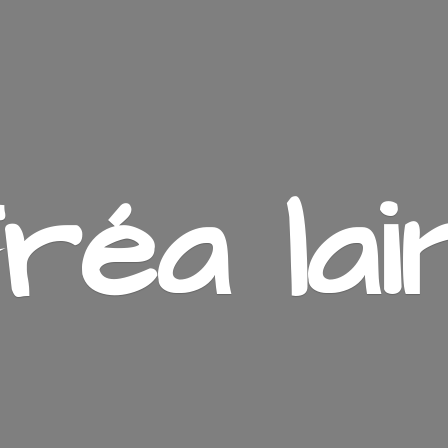
ré
a lai