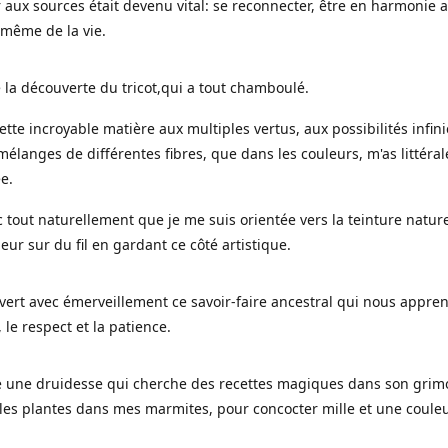
 aux sources était devenu vital: se reconnecter, être en harmonie 
 même de la vie.
 la découverte du tricot,qui a tout chamboulé.
cette incroyable matière aux multiples vertus, aux possibilités infini
mélanges de différentes fibres, que dans les couleurs, m'as littéra
ée.
c tout naturellement que je me suis orientée vers la teinture nature
leur sur du fil en gardant ce côté artistique.
uvert avec émerveillement ce savoir-faire ancestral qui nous appre
, le respect et la patience.
le une druidesse qui cherche des recettes magiques dans son grimo
es plantes dans mes marmites, pour concocter mille et une coule