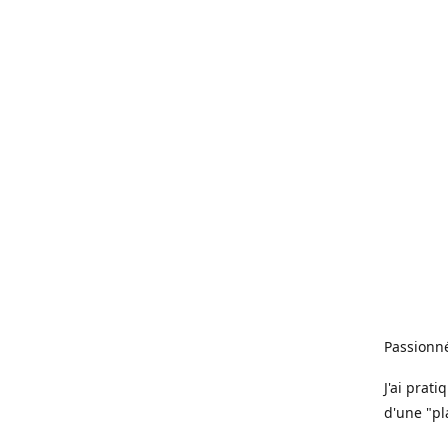
Passionné
J'ai prat
d'une "pl