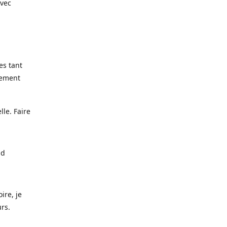
avec
es tant
lement
lle. Faire
nd
ire, je
urs.