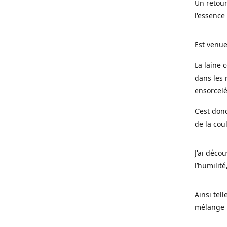
Un retour
l'essence
Est venue
La laine 
dans les 
ensorcel
C’est don
de la cou
J'ai déco
l’humilité
Ainsi tel
mélange l