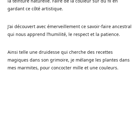
la teinture naturelle. Faire de la couleur sur du fil en
gardant ce côté artistique.
J'ai découvert avec émerveillement ce savoir-faire ancestral
qui nous apprend l’humilité, le respect et la patience.
Ainsi telle une druidesse qui cherche des recettes
magiques dans son grimoire, je mélange les plantes dans
mes marmites, pour concocter mille et une couleurs.
Les végétaux ont tellement à nous offrir et beaucoup à
nous réapprendre.
Pourquoi Fréa Laine,
Ce nom n'as pas été choisi par hasard: Fréa est l'un des
noms de la déesse de la mythologie nordique connue sous