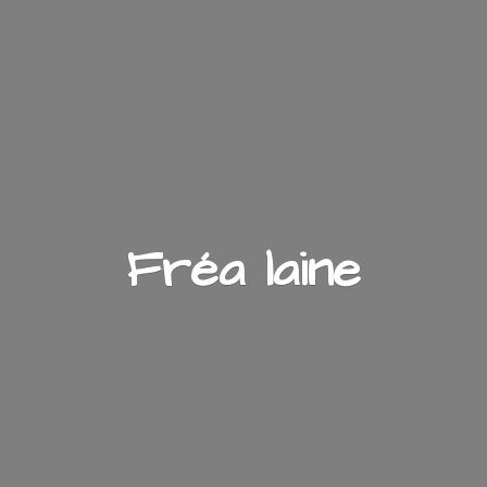
Fré
a laine