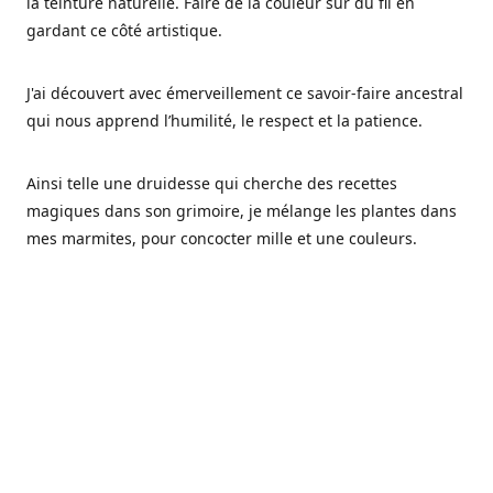
la teinture naturelle. Faire de la couleur sur du fil en
gardant ce côté artistique.
J'ai découvert avec émerveillement ce savoir-faire ancestral
qui nous apprend l’humilité, le respect et la patience.
Ainsi telle une druidesse qui cherche des recettes
magiques dans son grimoire, je mélange les plantes dans
mes marmites, pour concocter mille et une couleurs.
Les végétaux ont tellement à nous offrir et beaucoup à
nous réapprendre.
Pourquoi Fréa Laine,
Ce nom n'as pas été choisi par hasard: Fréa est l'un des
noms de la déesse de la mythologie nordique connue sous