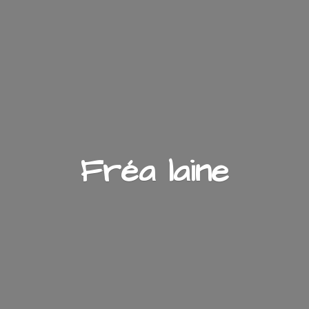
Fré
a laine