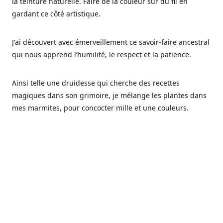
la teinture naturelle. Faire de la couleur sur du fil en
gardant ce côté artistique.
J'ai découvert avec émerveillement ce savoir-faire ancestral
qui nous apprend l’humilité, le respect et la patience.
Ainsi telle une druidesse qui cherche des recettes
magiques dans son grimoire, je mélange les plantes dans
mes marmites, pour concocter mille et une couleurs.
Les végétaux ont tellement à nous offrir et beaucoup à
nous réapprendre.
Pourquoi Fréa Laine,
Ce nom n'as pas été choisi par hasard: Fréa est l'un des
noms de la déesse de la mythologie nordique connue sous