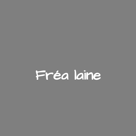
Fré
a laine