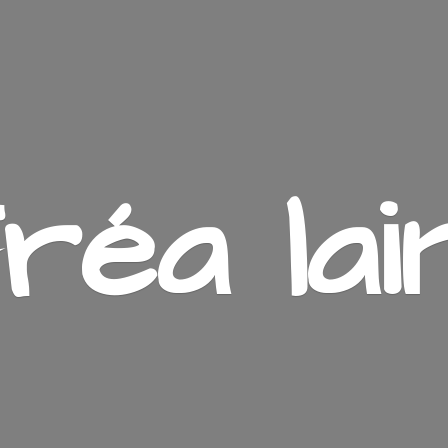
ré
a lai