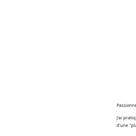
Passionné
J'ai prat
d'une "pl