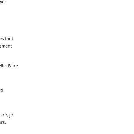
avec
es tant
lement
lle. Faire
nd
ire, je
urs.