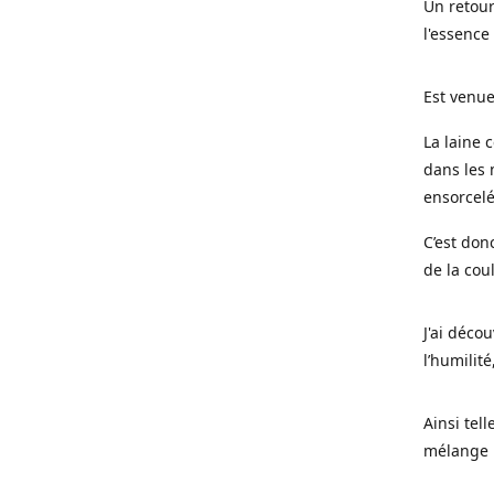
Un retour
l'essence
Est venue
La laine 
dans les 
ensorcel
C’est don
de la cou
J'ai déco
l’humilité
Ainsi tel
mélange l