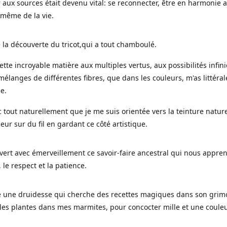
 aux sources était devenu vital: se reconnecter, être en harmonie 
 même de la vie.
 la découverte du tricot,qui a tout chamboulé.
cette incroyable matière aux multiples vertus, aux possibilités infini
mélanges de différentes fibres, que dans les couleurs, m'as littéra
ée.
c tout naturellement que je me suis orientée vers la teinture nature
leur sur du fil en gardant ce côté artistique.
uvert avec émerveillement ce savoir-faire ancestral qui nous appre
, le respect et la patience.
le une druidesse qui cherche des recettes magiques dans son grimo
es plantes dans mes marmites, pour concocter mille et une coule