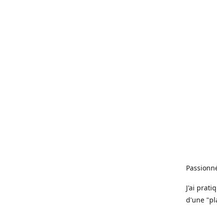
Passionné
J'ai prat
d'une "pl