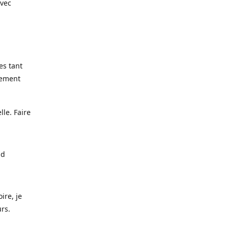
avec
es tant
lement
lle. Faire
nd
ire, je
urs.