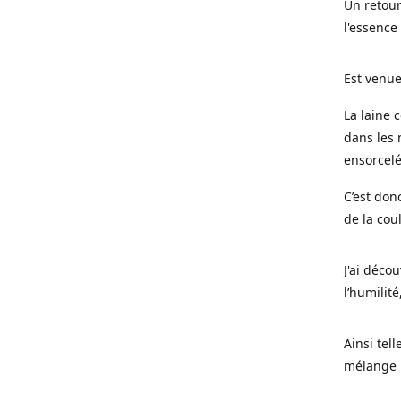
Un retour
l'essence
Est venue
La laine 
dans les 
ensorcel
C’est don
de la cou
J'ai déco
l’humilité
Ainsi tel
mélange l