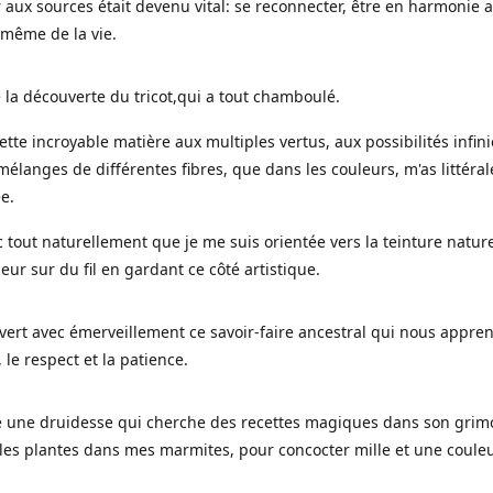
 aux sources était devenu vital: se reconnecter, être en harmonie 
 même de la vie.
 la découverte du tricot,qui a tout chamboulé.
cette incroyable matière aux multiples vertus, aux possibilités infini
mélanges de différentes fibres, que dans les couleurs, m'as littéra
ée.
c tout naturellement que je me suis orientée vers la teinture nature
leur sur du fil en gardant ce côté artistique.
uvert avec émerveillement ce savoir-faire ancestral qui nous appre
, le respect et la patience.
le une druidesse qui cherche des recettes magiques dans son grimo
es plantes dans mes marmites, pour concocter mille et une coule