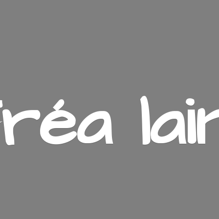
ré
a lai