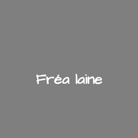
Fré
a laine